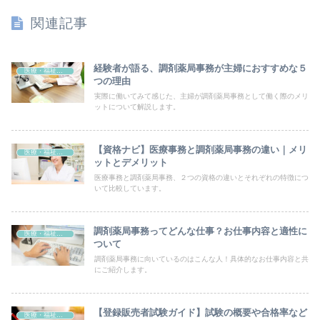
関連記事
経験者が語る、調剤薬局事務が主婦におすすめな５
医療・福祉系資格
つの理由
実際に働いてみて感じた、主婦が調剤薬局事務として働く際のメリ
ットについて解説します。
【資格ナビ】医療事務と調剤薬局事務の違い｜メリ
医療・福祉系資格
ットとデメリット
医療事務と調剤薬局事務、２つの資格の違いとそれぞれの特徴につ
いて比較しています。
調剤薬局事務ってどんな仕事？お仕事内容と適性に
医療・福祉系資格
ついて
調剤薬局事務に向いているのはこんな人！具体的なお仕事内容と共
にご紹介します。
【登録販売者試験ガイド】試験の概要や合格率など
医療・福祉系資格